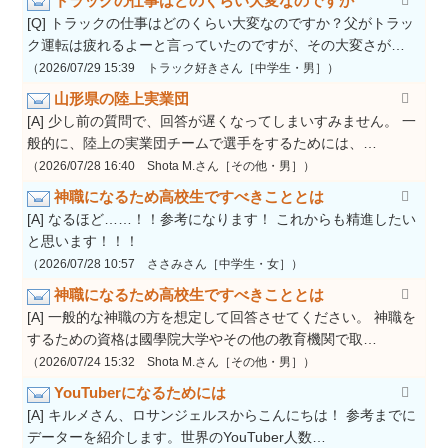
トラックの仕事はどのくらい大変なのですか
[Q] トラックの仕事はどのくらい大変なのですか？父がトラッ
ク運転は疲れるよーと言っていたのですが、その大変さが…
（2026/07/29 15:39 トラック好きさん［中学生・男］）
山形県の陸上実業団
[A] 少し前の質問で、回答が遅くなってしまいすみません。 一
般的に、陸上の実業団チームで選手をするためには、…
（2026/07/28 16:40 Shota M.さん［その他・男］）
神職になるため高校生ですべきこととは
[A] なるほど……！！参考になります！ これからも精進したい
と思います！！！
（2026/07/28 10:57 ささみさん［中学生・女］）
神職になるため高校生ですべきこととは
[A] 一般的な神職の方を想定して回答させてください。 神職を
するための資格は國學院大学やその他の教育機関で取…
（2026/07/24 15:32 Shota M.さん［その他・男］）
YouTuberになるためには
[A] キルメさん、ロサンジェルスからこんにちは！ 参考までに
データーを紹介します。世界のYouTuber人数…