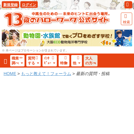
新規登録
ログイン
検索
※ 本ページはプロモーションが含まれています。
職業
質問
ｲﾝﾀ
大人
調べ
する
ﾋﾞｭｰ
特集
他
の方へ
HOME
>
もっと教えて！フォーラム
>
最新の質問・投稿